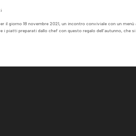
i
er il giorno 18 novembre 2021, un incontro conviviale con un menù 
e i piatti preparati dallo chef con questo regalo dell’autunno, che si