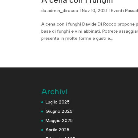
A cena con i funghi
da
admin_dirocco
|
Nov 10, 2021
|
Eventi Passat
A cena con i funghi Davide Di Rocco propone p
base di funghi e vini abbinati. Potrete assaggiar
presenta in molte forme e gusti e...
Archivi
Luglio 2025
Giugno 2025
Maggio 2025
Aprile 2025