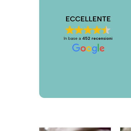
Anna Brustolin
20/07/2026
ECCELLENTE
Cena squisita e ambiente accogliente...
come a casa!
In base a
452 recensioni