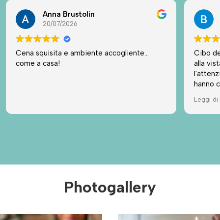
Barbara Devecchi
16/07/2026
Cibo delizioso, leggero e sorprendente sia
Ottimo 
alla vista che al palato. La gentilezza,
l'attenzione all'ospite e la cura dei dettagli
hanno completato e reso "Top" il nostro
pranzo. Consigliatissimo.
Leggi di più
Photogallery