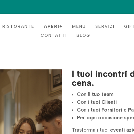
RISTORANTE
APERI+
MENU
SERVIZI
GIF
CONTATTI
BLOG
I tuoi incontri 
cena.
Con il
tuo team
Con i
tuoi Clienti
Con i
tuoi Fornitori e P
Per ogni occasione spec
Trasforma i tuoi
eventi azi