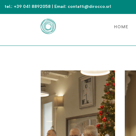
tel.:
+39 041 8892058
| Email:
contatti@dirocco.srl
HOME