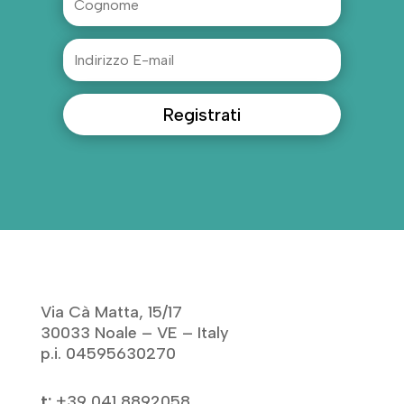
Registrati
Via Cà Matta, 15/17
30033 Noale – VE – Italy
p.i. 04595630270
t:
+39 041 8892058