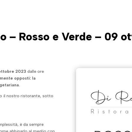
o – Rosso e Verde – 09 o
ottobre 2023
dalle ore
emente opposti: la
egetariana
.
o il nostro ristorante, sotto
omplessità, è da sempre
ome abbinarlo al meglio con