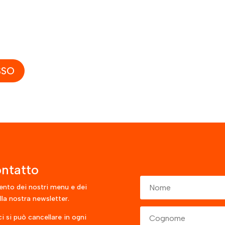
SSO
ntatto
ento dei nostri menu e dei
alla nostra newsletter.
ci si può cancellare in ogni