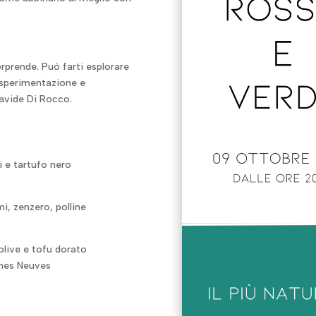
prende. Può farti esplorare
a sperimentazione e
Davide Di Rocco.
i e tartufo nero
i, zenzero, polline
olive e tofu dorato
hes Neuves