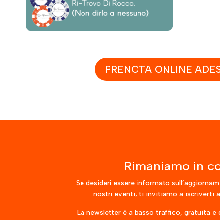
PRENOTA ONLINE ADE
Rimaniamo in co
Se desideri essere informato sull’aggiornam
nostri eventi, ti invitiamo a iscriverti 
La newsletter è a basso traffico, gratuita e 