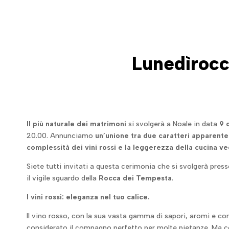
Lunedìrocc
Il più naturale dei matrimoni
si svolgerà a Noale in data
9 
20.00. Annunciamo
un’unione tra due caratteri apparent
complessità dei vini rossi e la leggerezza della cucina v
Siete tutti invitati a questa cerimonia che si svolgerà press
il vigile sguardo della
Rocca dei Tempesta
.
I vini rossi: eleganza nel tuo calice.
Il vino rosso, con la sua vasta gamma di sapori, aromi e c
considerato il compagno perfetto per molte pietanze. Ma c