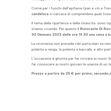
Come per i fuochi dell’epifania (pan e vin a Tre
candelora
si cercava di comprendere quali fosser
Il tema della ripartenza e della rinascita sono ti
stiamo vivendo. Per questo Il
Ristorante Di Roc
30 Gennaio 2023 dalle ore 19.30
una cena a ba
La ricorrenza non prevede cibi particolari se non q
polenta e renga, la polenta e baccalà, e altri pia
L’occasione è ghiotta per far rivivere ai nostri
S
far conoscere ai nostri giovani le usanze di un 
Prezzo a partire da 25 € per primo, secondo,ac