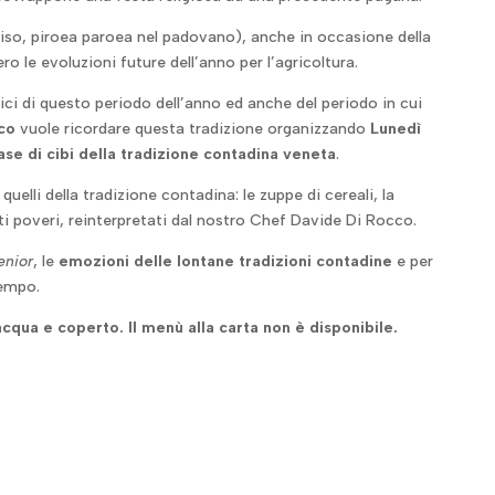
viso, piroea paroea nel padovano), anche in occasione della
o le evoluzioni future dell’anno per l’agricoltura.
pici di questo periodo dell’anno ed anche del periodo in cui
co
vuole ricordare questa tradizione organizzando
Lunedì
se di cibi della tradizione contadina veneta
.
uelli della tradizione contadina: le zuppe di cereali, la
tti poveri, reinterpretati dal nostro Chef Davide Di Rocco.
enior
, le
emozioni delle lontane tradizioni contadine
e per
tempo.
qua e coperto. Il menù alla carta non è disponibile.