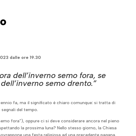
co
023 dalle ore 19.30
ora dell’inverno semo fora, se
 dell’inverno semo drento.”
cennio fa, ma il significato è chiaro comunque: si tratta di
 segnali del tempo.
“semo fora”), oppure ci si deve considerare ancora nel pieno
aspettando la prossima luna?
Nello stesso giorno, la Chiesa
e sovrappone una festa religiosa ad una precedente pagana.