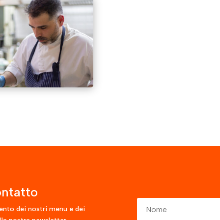
ntatto
ento dei nostri menu e dei